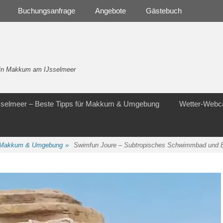
Buchungsanfrage
Angebote
Gästebuch
- in Makkum am IJsselmeer
Jsselmeer – Beste Tipps für Makkum & Umgebung
Wetter-Web
ür Makkum & Umgebung
»
Swimfun Joure – Subtropisches Schwimmbad und B