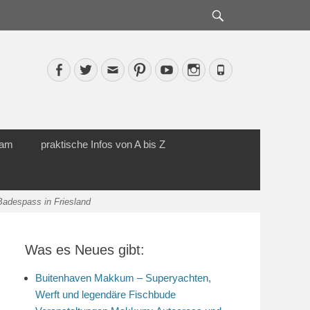
Suche
Facebook
Twitter
Email
Pinterest
YouTube
Instagram
Phone
cam
praktische Infos von A bis Z
adespass in Friesland
Was es Neues gibt:
Buitenhaven Makkum – Superyachten,
Werft und legendäre Fischbude