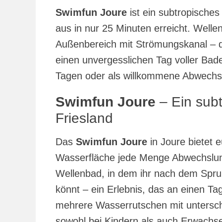
Swimfun Joure
ist ein subtropische
aus in nur 25 Minuten erreicht. Well
Außenbereich mit Strömungskanal – da
einen unvergesslichen Tag voller Bad
Tagen oder als willkommene Abwechs
Swimfun Joure
– Ein sub
Friesland
Das
Swimfun Joure
in Joure bietet
Wasserfläche jede Menge Abwechslung
Wellenbad, in dem ihr nach dem Spru
könnt – ein Erlebnis, das an einen Ta
mehrere Wasserrutschen mit untersch
sowohl bei Kindern als auch Erwachse