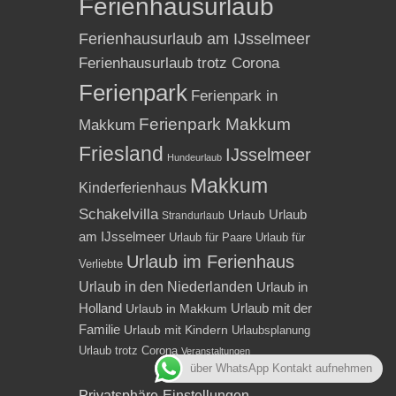
Ferienhausurlaub
Ferienhausurlaub am IJsselmeer
Ferienhausurlaub trotz Corona
Ferienpark
Ferienpark in
Ferienpark Makkum
Makkum
Friesland
IJsselmeer
Hundeurlaub
Makkum
Kinderferienhaus
Schakelvilla
Urlaub
Urlaub
Strandurlaub
am IJsselmeer
Urlaub für Paare
Urlaub für
Urlaub im Ferienhaus
Verliebte
Urlaub in den Niederlanden
Urlaub in
Holland
Urlaub mit der
Urlaub in Makkum
Familie
Urlaub mit Kindern
Urlaubsplanung
Urlaub trotz Corona
Veranstaltungen
über WhatsApp Kontakt aufnehmen
Privatsphäre-Einstellungen