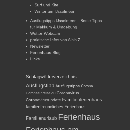
Surf und Kite
Winter am IJsselmeer
Ausflugstipps IJsselmeer – Beste Tipps
für Makkum & Umgebung
Wetter-Webcam
praktische Infos von A bis Z
Newsletter
Ferienhaus-Blog
Links
Schlagwörterverzeichnis
Ausflugstipp
Ausflugstipps
Corona
Coronavirus
CoronaeinreiseVO
Familienferienhaus
Coronavirusupdate
familienfreundliches Ferienhaus
Ferienhaus
Familienurlaub
Ferienhaus am