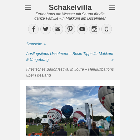
Schakelvilla
Ferienhaus am Wasser mit Sauna für die
ganze Familie - in Makkum am IJsselmeer
Facebook
Twitter
Email
Pinterest
YouTube
Instagram
Phone
Startseite
»
Ausflugstipps IJsselmeer – Beste Tipps für Makkum
& Umgebung
»
Friesisches Ballonfestival in Joure – Heißluftballons
über Friesland