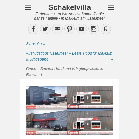
Schakelvilla
Ferienhaus am Wasser mit Sauna für die
ganze Familie - in Makkum am IJsselmeer
Facebook
Twitter
Email
Pinterest
YouTube
Instagram
Phone
Startseite
»
Ausflugstipps IJsselmeer – Beste Tipps für Makkum
& Umgebung
»
Omrin – Second Hand und Kringloopwinkel in
Friesland