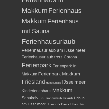
Makkum
Ferienhaus
Makkum
Ferienhaus
mit Sauna
Ferienhausurlaub
Ferienhausurlaub am IJsselmeer
Ferienhausurlaub trotz Corona
Ferienpark
Ferienpark in
Ferienpark Makkum
Makkum
Friesland
IJsselmeer
Hundeurlaub
Makkum
Kinderferienhaus
Schakelvilla
Urlaub
Urlaub
Strandurlaub
am IJsselmeer
Urlaub für Paare
Urlaub für