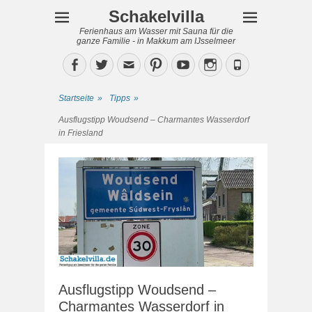
Schakelvilla
Ferienhaus am Wasser mit Sauna für die
ganze Familie - in Makkum am IJsselmeer
Facebook
Twitter
Email
Pinterest
YouTube
Instagram
Phone
Startseite
»
Tipps
»
Ausflugstipp Woudsend – Charmantes Wasserdorf
in Friesland
Ausflugstipp Woudsend –
Charmantes Wasserdorf in