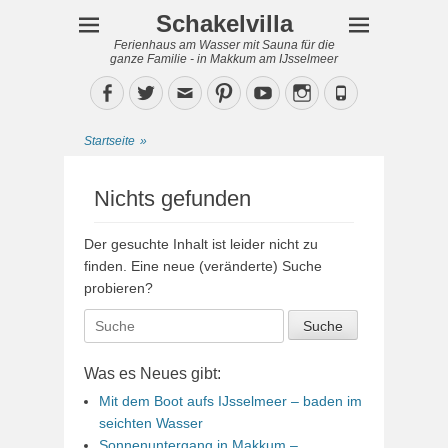
Schakelvilla
Ferienhaus am Wasser mit Sauna für die
ganze Familie - in Makkum am IJsselmeer
Facebook
Twitter
Email
Pinterest
YouTube
Instagram
Phone
Startseite
»
Nichts gefunden
Der gesuchte Inhalt ist leider nicht zu
finden. Eine neue (veränderte) Suche
probieren?
Suche
nach:
Was es Neues gibt:
Mit dem Boot aufs IJsselmeer – baden im
seichten Wasser
Sonnenuntergang in Makkum –