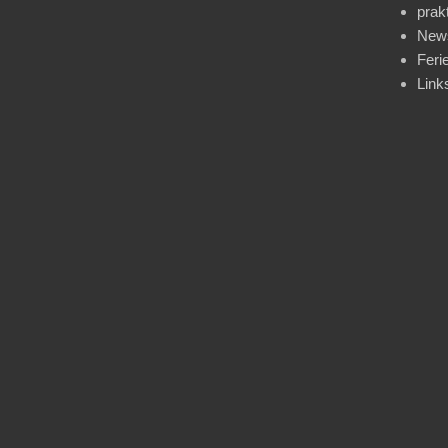
prak
News
Feri
Link