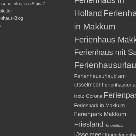
Ferienhaus in
tische Infos von A bis Z
letter
Holland
Ferienh
enhaus-Blog
in Makkum
s
Ferienhaus Mak
Ferienhaus mit S
Ferienhausurla
Ferienhausurlaub am
IJsselmeer
Ferienhausurla
Ferienpa
trotz Corona
Ferienpark in Makkum
Ferienpark Makkum
Friesland
Hundeurlaub
IJsselmeer
Kinderferienh