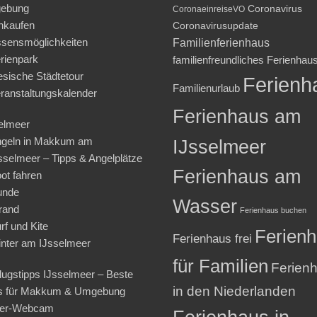
ebung
Coronavirus
CoronaeinreiseVO
nkaufen
Coronavirusupdate
sensmöglichkeiten
Familienferienhaus
rienpark
familienfreundliches Ferienhau
iesische Städtetour
Ferienh
Familienurlaub
ranstaltungskalender
Ferienhaus am
elmeer
geln in Makkum am
IJsselmeer
sselmeer – Tipps & Angelplätze
Ferienhaus am
ot fahren
unde
Wasser
rand
Ferienhaus buchen
rf und Kite
Ferien
Ferienhaus frei
nter am IJsselmeer
für Familien
Ferien
lugstipps IJsselmeer – Beste
in den Niederlanden
s für Makkum & Umgebung
ter-Webcam