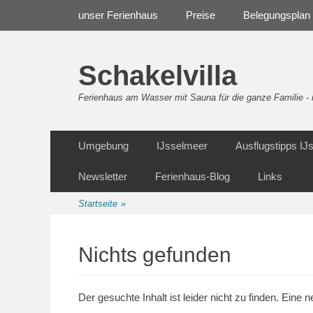
Weiter
Navigation
unser Ferienhaus
Preise
Belegungsplan
zum
Inhalt
Schakelvilla
Ferienhaus am Wasser mit Sauna für die ganze Familie 
Weiter
Sekundäre Navigation
Umgebung
IJsselmeer
Ausflugstipps I
zum
Inhalt
Newsletter
Ferienhaus-Blog
Links
Startseite
»
Nichts gefunden
Der gesuchte Inhalt ist leider nicht zu finden. Eine