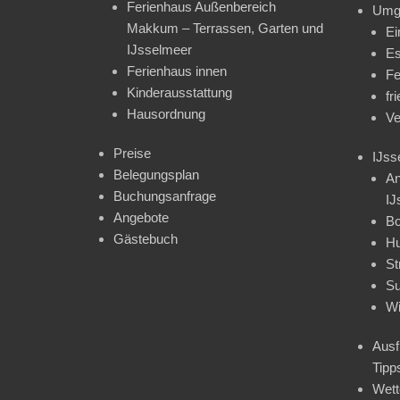
Ferienhaus Außenbereich
Umg
Makkum – Terrassen, Garten und
Ei
IJsselmeer
Es
Ferienhaus innen
Fe
Kinderausstattung
fr
Hausordnung
Ve
Preise
IJss
Belegungsplan
An
Buchungsanfrage
IJ
Angebote
Bo
Gästebuch
H
St
Su
Wi
Ausf
Tipp
Wet