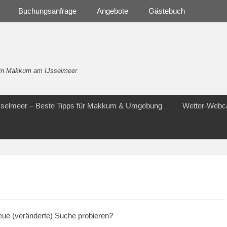
Buchungsanfrage
Angebote
Gästebuch
- in Makkum am IJsselmeer
Jsselmeer – Beste Tipps für Makkum & Umgebung
Wetter-Web
 neue (veränderte) Suche probieren?