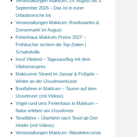
Veranstaltungen Makkum: 29. August bis 5.
September 2026 – Das ist in eurer
Urlaubswoche los
Veranstaltungen Makkum: Rondvaarten &
Zomermarkt im August
Ferienhaus Makkum Preise 2027 –
Frühbucher sichern die Top-Zeiten |
Schakelvilla
Insel Vlieland – Tagesausflug mit dem
Vliehorsexpres
Makkumer Strand im Januar & Frühjahr –
Winter an der IJsselmeerküste
Bootfahren in Makkum – Touren auf dem
IJsselmeer (mit Videos)
Vögel rund ums Ferienhaus in Makkum –
Natur erleben am IJsselmeer
Texelfähre – Überfahrt nach Texel ab Den
Helder (mit Videos)
Veranstaltungen Makkum: Wandelexcursie