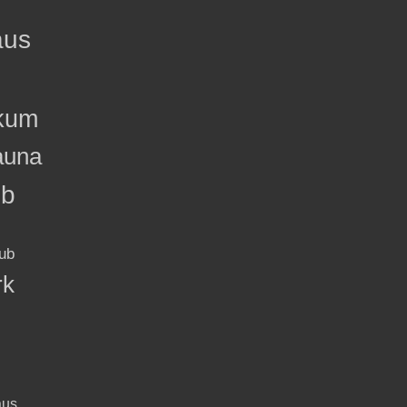
aus
kum
auna
ub
ub
rk
aus