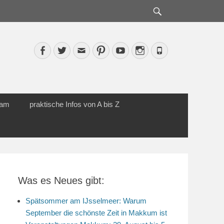
Suche
Facebook
Twitter
Email
Pinterest
YouTube
Instagram
Phone
cam
praktische Infos von A bis Z
Was es Neues gibt:
Spätsommer am IJsselmeer: Warum
September die schönste Zeit in Makkum ist