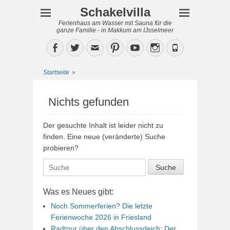
Schakelvilla
Ferienhaus am Wasser mit Sauna für die
ganze Familie - in Makkum am IJsselmeer
Facebook
Twitter
Email
Pinterest
YouTube
Instagram
Phone
Startseite
»
Nichts gefunden
Der gesuchte Inhalt ist leider nicht zu
finden. Eine neue (veränderte) Suche
probieren?
Suche
nach:
Was es Neues gibt:
Noch Sommerferien? Die letzte
Ferienwoche 2026 in Friesland
Radtour über den Abschlussdeich: Der