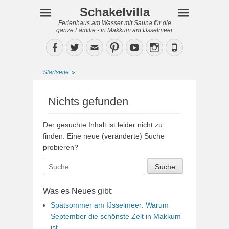
Schakelvilla
Ferienhaus am Wasser mit Sauna für die
ganze Familie - in Makkum am IJsselmeer
Facebook
Twitter
Email
Pinterest
YouTube
Instagram
Phone
Startseite
»
Nichts gefunden
Der gesuchte Inhalt ist leider nicht zu
finden. Eine neue (veränderte) Suche
probieren?
Suche
nach:
Was es Neues gibt:
Spätsommer am IJsselmeer: Warum
September die schönste Zeit in Makkum
ist