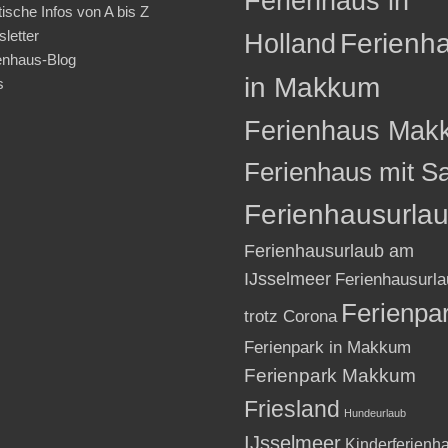
Ferienhaus in
tische Infos von A bis Z
letter
Holland
Ferienh
enhaus-Blog
in Makkum
s
Ferienhaus Mak
Ferienhaus mit S
Ferienhausurla
Ferienhausurlaub am
IJsselmeer
Ferienhausurla
Ferienpa
trotz Corona
Ferienpark in Makkum
Ferienpark Makkum
Friesland
Hundeurlaub
IJsselmeer
Kinderferienh