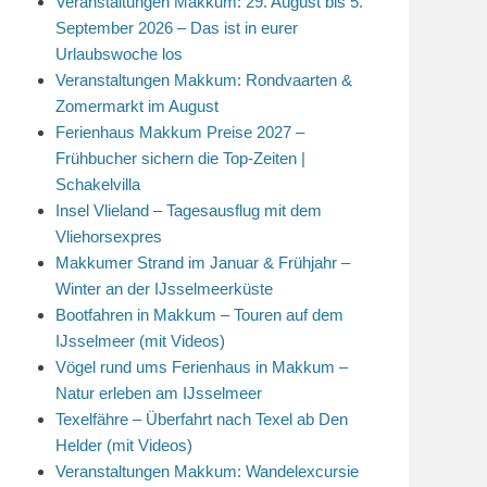
Veranstaltungen Makkum: 29. August bis 5.
September 2026 – Das ist in eurer
Urlaubswoche los
Veranstaltungen Makkum: Rondvaarten &
Zomermarkt im August
Ferienhaus Makkum Preise 2027 –
Frühbucher sichern die Top-Zeiten |
Schakelvilla
Insel Vlieland – Tagesausflug mit dem
Vliehorsexpres
Makkumer Strand im Januar & Frühjahr –
Winter an der IJsselmeerküste
Bootfahren in Makkum – Touren auf dem
IJsselmeer (mit Videos)
Vögel rund ums Ferienhaus in Makkum –
Natur erleben am IJsselmeer
Texelfähre – Überfahrt nach Texel ab Den
Helder (mit Videos)
Veranstaltungen Makkum: Wandelexcursie