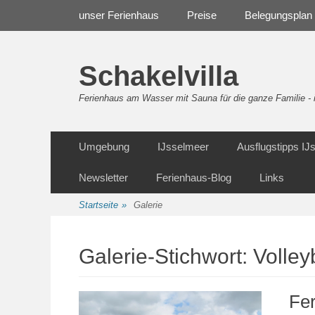
Weiter
Navigation
unser Ferienhaus
Preise
Belegungsplan
zum
Inhalt
Schakelvilla
Ferienhaus am Wasser mit Sauna für die ganze Familie 
Weiter
Sekundäre Navigation
Umgebung
IJsselmeer
Ausflugstipps I
zum
Inhalt
Newsletter
Ferienhaus-Blog
Links
Startseite
»
Galerie
Galerie-Stichwort:
Volley
Fer