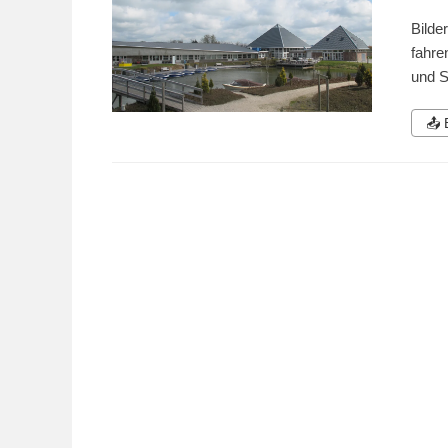
Bilde
fahre
und S
📤