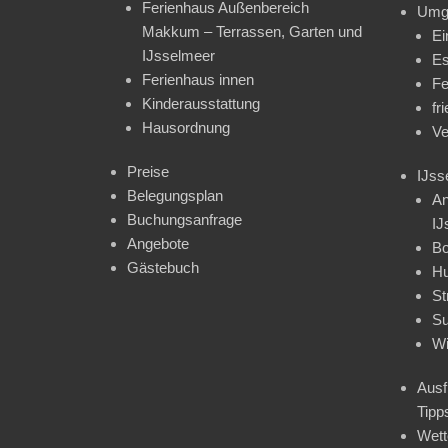
Ferienhaus Außenbereich
Umg
Makkum – Terrassen, Garten und
Ei
IJsselmeer
Es
Ferienhaus innen
Fe
Kinderausstattung
fr
Hausordnung
Ve
Preise
IJss
Belegungsplan
An
Buchungsanfrage
IJ
Angebote
Bo
Gästebuch
H
St
Su
Wi
Ausf
Tipp
Wet