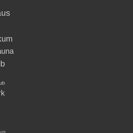
aus
kum
auna
ub
ub
rk
aus