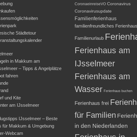
ebung
Coronavirus
CoronaeinreiseVO
nkaufen
Coronavirusupdate
sensmöglichkeiten
Familienferienhaus
rienpark
familienfreundliches Ferienhau
iesische Städtetour
Ferienh
Familienurlaub
ranstaltungskalender
Ferienhaus am
elmeer
geln in Makkum am
IJsselmeer
sselmeer – Tipps & Angelplätze
Ferienhaus am
ot fahren
unde
Wasser
rand
Ferienhaus buchen
rf und Kite
Ferien
Ferienhaus frei
nter am IJsselmeer
für Familien
Ferien
lugstipps IJsselmeer – Beste
in den Niederlanden
s für Makkum & Umgebung
ter-Webcam