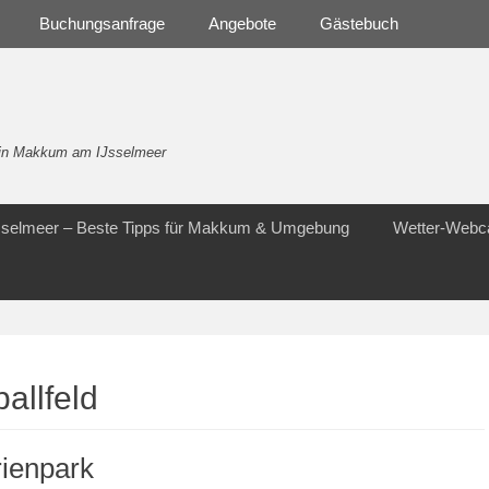
Buchungsanfrage
Angebote
Gästebuch
- in Makkum am IJsselmeer
Jsselmeer – Beste Tipps für Makkum & Umgebung
Wetter-Web
ballfeld
ienpark