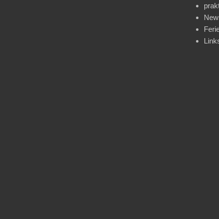
prak
News
Feri
Link