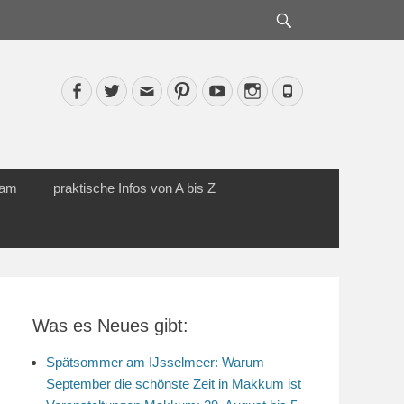
Suche
Facebook
Twitter
Email
Pinterest
YouTube
Instagram
Phone
cam
praktische Infos von A bis Z
Was es Neues gibt:
Spätsommer am IJsselmeer: Warum
September die schönste Zeit in Makkum ist