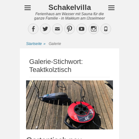
Schakelvilla
Ferienhaus am Wasser mit Sauna für die
ganze Familie - in Makkum am IJsselmeer
Facebook
Twitter
Email
Pinterest
YouTube
Instagram
Phone
Startseite
»
Galerie
Galerie-Stichwort:
Teaktkolztisch