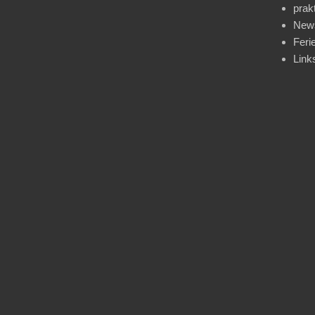
prak
News
Feri
Link