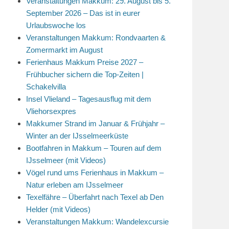
Veranstaltungen Makkum: 29. August bis 5.
September 2026 – Das ist in eurer
Urlaubswoche los
Veranstaltungen Makkum: Rondvaarten &
Zomermarkt im August
Ferienhaus Makkum Preise 2027 –
Frühbucher sichern die Top-Zeiten |
Schakelvilla
Insel Vlieland – Tagesausflug mit dem
Vliehorsexpres
Makkumer Strand im Januar & Frühjahr –
Winter an der IJsselmeerküste
Bootfahren in Makkum – Touren auf dem
IJsselmeer (mit Videos)
Vögel rund ums Ferienhaus in Makkum –
Natur erleben am IJsselmeer
Texelfähre – Überfahrt nach Texel ab Den
Helder (mit Videos)
Veranstaltungen Makkum: Wandelexcursie