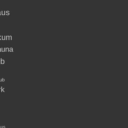
aus
kum
auna
ub
ub
rk
aus