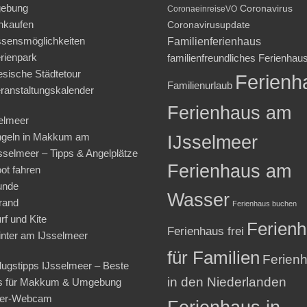
ebung
Coronavirus
CoronaeinreiseVO
nkaufen
Coronavirusupdate
sensmöglichkeiten
Familienferienhaus
rienpark
familienfreundliches Ferienhau
iesische Städtetour
Ferienh
Familienurlaub
ranstaltungskalender
Ferienhaus am
elmeer
geln in Makkum am
IJsselmeer
sselmeer – Tipps & Angelplätze
Ferienhaus am
ot fahren
unde
Wasser
rand
Ferienhaus buchen
rf und Kite
Ferien
Ferienhaus frei
nter am IJsselmeer
für Familien
Ferien
lugstipps IJsselmeer – Beste
in den Niederlanden
s für Makkum & Umgebung
ter-Webcam