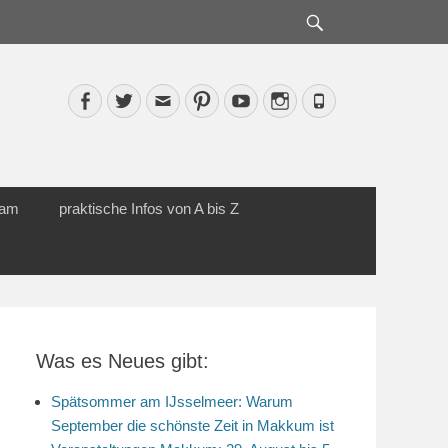
Suche
Facebook
Twitter
Email
Pinterest
YouTube
Instagram
Phone
cam
praktische Infos von A bis Z
Was es Neues gibt:
Spätsommer am IJsselmeer: Warum
September die schönste Zeit in Makkum ist