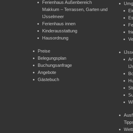
Ferienhaus Außenbereich
Umg
Makkum – Terrassen, Garten und
Ei
IJsselmeer
Es
Ferienhaus innen
Fe
Kinderausstattung
fr
Hausordnung
Ve
Preise
IJss
Belegungsplan
An
Buchungsanfrage
IJ
Angebote
Bo
Gästebuch
H
St
Su
Wi
Ausf
Tipp
Wet