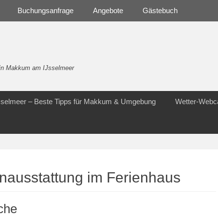
Buchungsanfrage
Angebote
Gästebuch
- in Makkum am IJsselmeer
Jsselmeer – Beste Tipps für Makkum & Umgebung
Wetter-Web
nausstattung im Ferienhaus
che