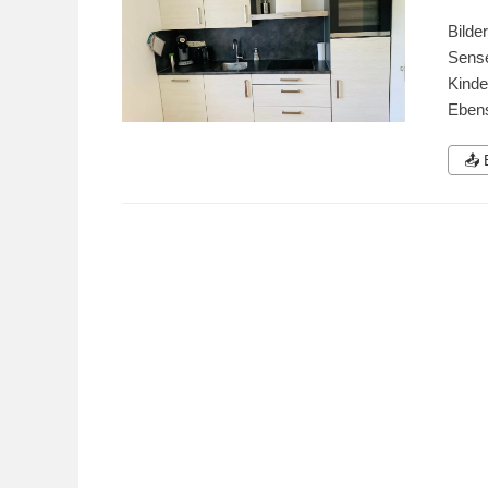
Bilde
Sense
Kinde
Ebens
📤