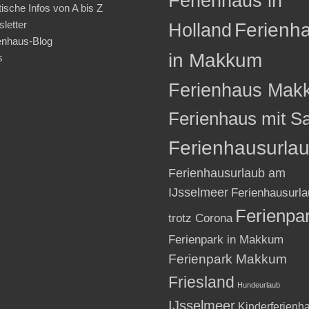
Ferienhaus in
tische Infos von A bis Z
letter
Holland
Ferienh
enhaus-Blog
in Makkum
s
Ferienhaus Mak
Ferienhaus mit S
Ferienhausurla
Ferienhausurlaub am
IJsselmeer
Ferienhausurla
Ferienpa
trotz Corona
Ferienpark in Makkum
Ferienpark Makkum
Friesland
Hundeurlaub
IJsselmeer
Kinderferienh