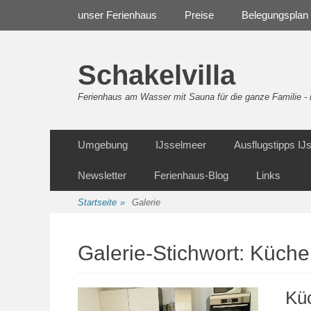
Weiter
Navigation
unser Ferienhaus
Preise
Belegungsplan
zum
Inhalt
Schakelvilla
Ferienhaus am Wasser mit Sauna für die ganze Familie 
Weiter
Sekundäre Navigation
Umgebung
IJsselmeer
Ausflugstipps I
zum
Inhalt
Newsletter
Ferienhaus-Blog
Links
Startseite
»
Galerie
Galerie-Stichwort:
Küche
Kü