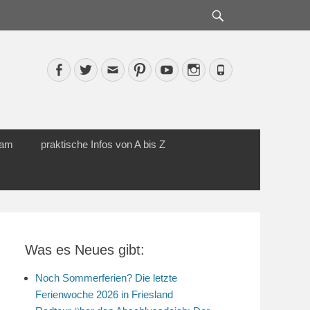
Suche
Facebook
Twitter
Email
Pinterest
YouTube
Instagram
Phone
cam
praktische Infos von A bis Z
Was es Neues gibt:
Noch Sommerferien? Die letzte
Ferienwoche 2026 in Friesland