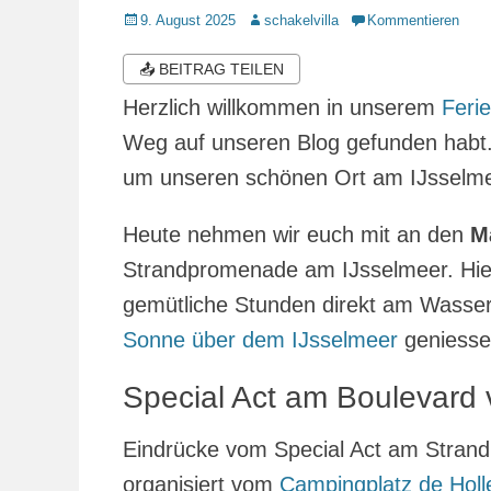
Veröffentlicht
Autor
9. August 2025
schakelvilla
Kommentieren
am
📤 BEITRAG TEILEN
Herzlich willkommen in unserem
Feri
Weg auf unseren Blog gefunden habt. H
um unseren schönen Ort am IJsselme
Heute nehmen wir euch mit an den
M
Strandpromenade am IJsselmeer. Hier
gemütliche Stunden direkt am Wasser. 
Sonne über dem IJsselmeer
geniessen
Special Act am Boulevar
Eindrücke vom Special Act am Stran
organisiert vom
Campingplatz de Holl