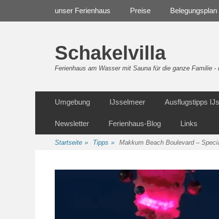
Weiter
Navigation
unser Ferienhaus
Preise
Belegungsplan
zum
Inhalt
Schakelvilla
Ferienhaus am Wasser mit Sauna für die ganze Familie 
Weiter
Sekundäre Navigation
Umgebung
IJsselmeer
Ausflugstipps I
zum
Inhalt
Newsletter
Ferienhaus-Blog
Links
Startseite
»
Tipps
»
Makkum Beach Boulevard – Specia