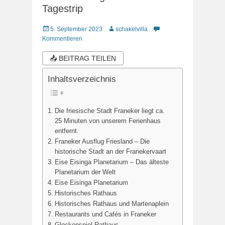
Tagestrip
Veröffentlicht
Autor
5. September 2023
schakelvilla
am
Kommentieren
📤 BEITRAG TEILEN
Inhaltsverzeichnis
Die friesische Stadt Franeker liegt ca.
25 Minuten von unserem Ferienhaus
entfernt.
Franeker Ausflug Friesland – Die
historische Stadt an der Franekervaart
Eise Eisinga Planetarium – Das älteste
Planetarium der Welt
Eise Eisinga Planetarium
Historisches Rathaus
Historisches Rathaus und Martenaplein
Restaurants und Cafés in Franeker
Glockenspiel Rathaus