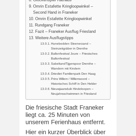
Omrin Estafette Kringloopwinkel –
Second Hand in Franeker
Omrin Estafette Kringloopwinkel
Rundgang Franeker
Fazit – Franeker Ausflug Friesland
Weitere Ausflugstipps
Hunebedden Sleenerzand –
Steinzeitgräber in Drenthe
Ballonfestival Joure – Friesisches
Ballonfestival
SabeltandTijgerspoor Drenthe –
Wandern mit Kindern
Drievliet Familienpark Den Haag
Prins Willem / Willemsoord –
Historisches Schiff in Den Helder
Nieuwjaarsduik Hindeloopen –
Neujahrsschwimmen in Friesland
Die friesische Stadt Franeker
liegt ca. 25 Minuten von
unserem Ferienhaus entfernt.
Hier ein kurzer Überblick über