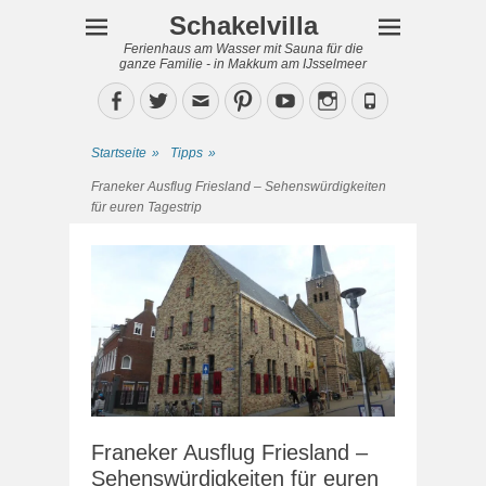
Schakelvilla
Ferienhaus am Wasser mit Sauna für die
ganze Familie - in Makkum am IJsselmeer
Facebook
Twitter
Email
Pinterest
YouTube
Instagram
Phone
Startseite
»
Tipps
»
Franeker Ausflug Friesland – Sehenswürdigkeiten
für euren Tagestrip
Franeker Ausflug Friesland –
Sehenswürdigkeiten für euren