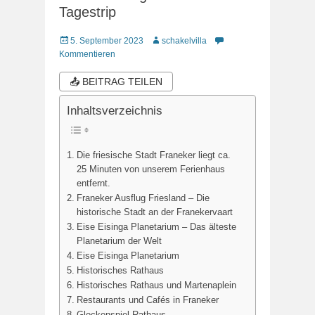
Tagestrip
Veröffentlicht
Autor
5. September 2023
schakelvilla
am
Kommentieren
📤 BEITRAG TEILEN
Inhaltsverzeichnis
Die friesische Stadt Franeker liegt ca.
25 Minuten von unserem Ferienhaus
entfernt.
Franeker Ausflug Friesland – Die
historische Stadt an der Franekervaart
Eise Eisinga Planetarium – Das älteste
Planetarium der Welt
Eise Eisinga Planetarium
Historisches Rathaus
Historisches Rathaus und Martenaplein
Restaurants und Cafés in Franeker
Glockenspiel Rathaus