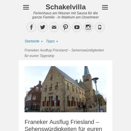
Schakelvilla
Ferienhaus am Wasser mit Sauna für die
ganze Familie - in Makkum am IJsselmeer
Facebook
Twitter
Email
Pinterest
YouTube
Instagram
Phone
Startseite
»
Tipps
»
Franeker Ausflug Friesland – Sehenswürdigkeiten
für euren Tagestrip
Franeker Ausflug Friesland –
Sehenswürdigkeiten für euren