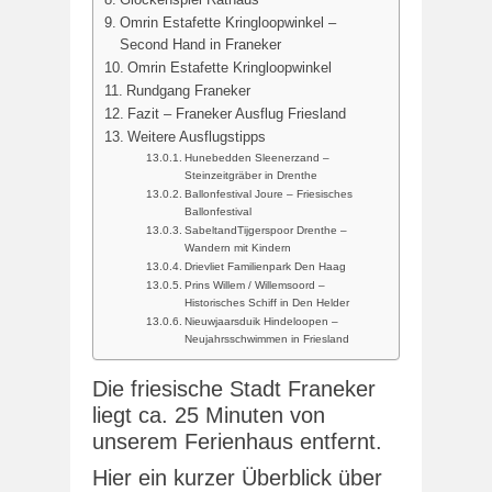
Omrin Estafette Kringloopwinkel –
Second Hand in Franeker
Omrin Estafette Kringloopwinkel
Rundgang Franeker
Fazit – Franeker Ausflug Friesland
Weitere Ausflugstipps
Hunebedden Sleenerzand –
Steinzeitgräber in Drenthe
Ballonfestival Joure – Friesisches
Ballonfestival
SabeltandTijgerspoor Drenthe –
Wandern mit Kindern
Drievliet Familienpark Den Haag
Prins Willem / Willemsoord –
Historisches Schiff in Den Helder
Nieuwjaarsduik Hindeloopen –
Neujahrsschwimmen in Friesland
Die friesische Stadt Franeker
liegt ca. 25 Minuten von
unserem Ferienhaus entfernt.
Hier ein kurzer Überblick über