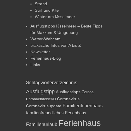
Strand
Surf und Kite
Winter am IJsselmeer
Ausflugstipps IJsselmeer – Beste Tipps
für Makkum & Umgebung
Wetter-Webcam
praktische Infos von A bis Z
Newsletter
Ferienhaus-Blog
Links
Schlagwörterverzeichnis
Ausflugstipp
Ausflugstipps
Corona
Coronavirus
CoronaeinreiseVO
Familienferienhaus
Coronavirusupdate
familienfreundliches Ferienhaus
Ferienhaus
Familienurlaub