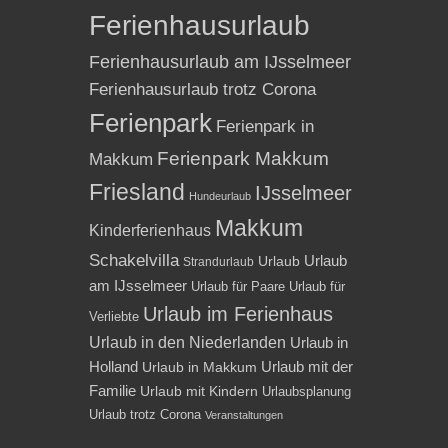
Ferienhausurlaub
Ferienhausurlaub am IJsselmeer
Ferienhausurlaub trotz Corona
Ferienpark
Ferienpark in
Ferienpark Makkum
Makkum
Friesland
IJsselmeer
Hundeurlaub
Makkum
Kinderferienhaus
Schakelvilla
Urlaub
Urlaub
Strandurlaub
am IJsselmeer
Urlaub für Paare
Urlaub für
Urlaub im Ferienhaus
Verliebte
Urlaub in den Niederlanden
Urlaub in
Holland
Urlaub mit der
Urlaub in Makkum
Familie
Urlaub mit Kindern
Urlaubsplanung
Urlaub trotz Corona
Veranstaltungen