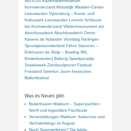
AEOLUS
Kazemattenmuseum
Kornwerderzand
Afsluitdijk Wadden-Center
Leeuwarden
Vijversburg – Kunst- und
Kulturpark Leeuwarden
Lorentz-Schleuse
bei Kornwerderzand
Vlietermounument am
Abschlussdeich
Abschlussdeich
Omrin
Käserei de Nylander
Vlootdag Harlingen
Sprookjeswonderland
Fähre Stavoren –
Enkhuizen
de Stolp – Bowling
WIL
Kinderboerderij
Ballorig Speelparadijs
Sneekweek
Zandsculpturen Festival
Friesland
Swimfun Joure
friesisches
Ballonfestival
Was es Neues gibt:
Buitenhaven Makkum – Superyachten,
Werft und legendäre Fischbude
Veranstaltungen Makkum: Autocross und
Verhalenbingo im August
Noch Sommerferien? Die letzte