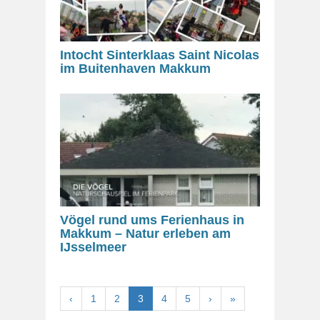
Intocht Sinterklaas Saint Nicolas
im Buitenhaven Makkum
Vögel rund ums Ferienhaus in
Makkum – Natur erleben am
IJsselmeer
‹
1
2
3
4
5
›
»