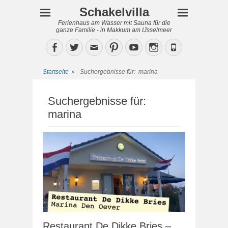
Schakelvilla
Ferienhaus am Wasser mit Sauna für die
ganze Familie - in Makkum am IJsselmeer
Facebook
Twitter
Email
Pinterest
YouTube
Instagram
Phone
Startseite
»
Suchergebnisse für:
marina
Suchergebnisse für:
marina
Restaurant De Dikke Bries –