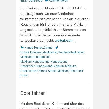
Veröffentlicht
23. Juni 2026
Kommentieren
am
Ihr plant einen Urlaub mit Hund in Makkum
und fragt euch, wo euer Vierbeiner
willkommen ist? Wir haben uns die aktuellen
Regelungen für Hunde am Strand Makkum
angeschaut – pünktlich zur Sommersaison
2026. Und wir haben eine interessante
Entdeckung gemacht,
weiterlesen…
Kategorien
Schlagworte
Hunde
,
Hunde
,
Strand
Hunde
,
Hundeauslaufgebiet
,
Hundefreilaufgebiet
Makkum
,
Hundegebiet
Makkum
,
Hundestrand
,
Hundestrand
IJsselmeer
,
Hundestrand Makkum
,
Makkum
Hundestrand
,
Strand
,
Strand Makkum
,
Urlaub mit
Hund
Boot fahren
Mit dem Boot durch Kanäle und über das