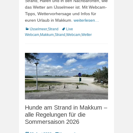
Strand, Hafen und in den Nachbarorten, wie
das Wetter am IJsselmeer ist. Mit Webcam-
Tipps, Wettervorhersage und Infos für
euren Urlaub in Makkum.
weiterlesen…
Kategorien
Schlagworte
IJsselmeer
,
Strand
Live
Webcam
,
Makkum
,
Strand
,
Webcam
,
Wetter
Hunde am Strand in Makkum –
alle Regelungen für die
Sommersaison 2026