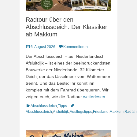
Radtour über den
Abschlussdeich: Der Klassiker
ab Makkum
Veröffentlicht
6. August 2026
Kommentieren
am
Der Abschlussdeich – auf Niederländisch
Afsluitdijk – ist eines der beeindruckendsten
Bauwerke der Niederlande: 32 Kilometer
Deich, der das IJsselmeer vom Wattenmeer
trennt. Und das Beste: Ihr könnt ihn
komplett mit dem Fahrrad überqueren. Wir
zeigen euch, wie die Radtour
weiterlesen…
Kategorien
Schlagworte
Abschlussdeich
,
Tipps
Abschlussdeich
,
Afsluitdijk
,
Ausflugstipps
,
Friesland
,
Makkum
,
Radfah