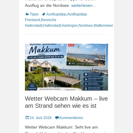
Ausflug an die Nordsee.
weiterlesen…
Kategorien
Schlagworte
Tipps
Ausflugstipp
,
Ausflugstipp
Friesland
,
friesische
Hafenstadt
,
Hafenstadt
,
Harlingen
,
Nordsee
,
Wattenmeer
Wetter Webcam Makkum – live
am Strand sehen wie es ist
Veröffentlicht
24. Juni 2026
Kommentieren
am
Wetter Webcam Makkum: Seht live am