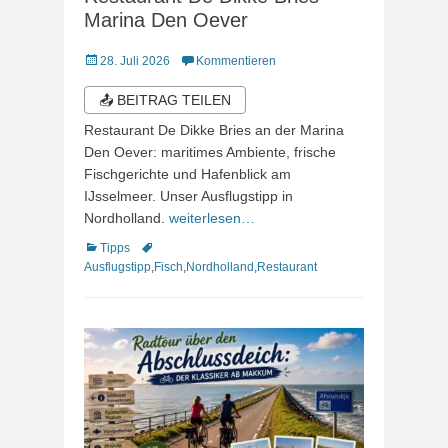
Marina Den Oever
Veröffentlicht
28. Juli 2026
Kommentieren
am
📤 BEITRAG TEILEN
Restaurant De Dikke Bries an der Marina
Den Oever: maritimes Ambiente, frische
Fischgerichte und Hafenblick am
IJsselmeer. Unser Ausflugstipp in
Nordholland.
weiterlesen…
Kategorien
Schlagworte
Tipps
Ausflugstipp
,
Fisch
,
Nordholland
,
Restaurant