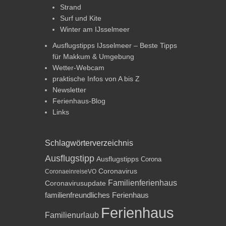
Strand
Surf und Kite
Winter am IJsselmeer
Ausflugstipps IJsselmeer – Beste Tipps
für Makkum & Umgebung
Wetter-Webcam
praktische Infos von A bis Z
Newsletter
Ferienhaus-Blog
Links
Schlagwörterverzeichnis
Ausflugstipp
Ausflugstipps
Corona
Coronavirus
CoronaeinreiseVO
Familienferienhaus
Coronavirusupdate
familienfreundliches Ferienhaus
Ferienhaus
Familienurlaub