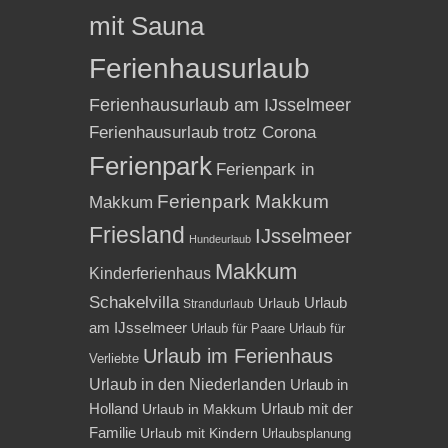
mit Sauna
Ferienhausurlaub
Ferienhausurlaub am IJsselmeer
Ferienhausurlaub trotz Corona
Ferienpark
Ferienpark in
Ferienpark Makkum
Makkum
Friesland
IJsselmeer
Hundeurlaub
Makkum
Kinderferienhaus
Schakelvilla
Urlaub
Urlaub
Strandurlaub
am IJsselmeer
Urlaub für Paare
Urlaub für
Urlaub im Ferienhaus
Verliebte
Urlaub in den Niederlanden
Urlaub in
Holland
Urlaub mit der
Urlaub in Makkum
Familie
Urlaub mit Kindern
Urlaubsplanung