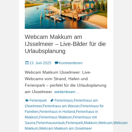
Webcam Makkum am
IJsselmeer – Live-Bilder für die
Urlaubsplanung
Veröffentlicht
23. Juni 2025
Kommentieren
am
Webcam Makkum IJsselmeer: Live-
Webcams vom Strand, Hafen und
Ferienpark – perfekt für die Urlaubsplanung
am IJsselmeer.
weiterlesen…
Kategorien
Schlagworte
Ferienpark
Ferienhaus
,
Ferienhaus am
IJsselmeer
,
Ferienhaus am Wasser
,
Ferienhaus für
Familien
,
Ferienhaus in Holland
,
Ferienhaus in
Makkum
,
Ferienhaus Makkum
,
Ferienhaus mit
Sauna
,
Ferienhausurlaub
,
Ferienpark
,
Makkum
,
Webcam
,
Webcam
Makkum
,
Webcam Makkum am IJsselmeer