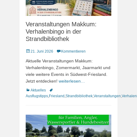
Veranstaltungen Makkum:
Verhalenbingo in der
Strandbibliothek
Veröffentlicht
21. Juni 2026
Kommentieren
am
Aktuelle Veranstaltungen Makkum:
Verhalenbingo, Zomermarkt, Jaarmarkt und
viele weitere Events in Südwest-Friesland.
Jetzt entdecken!
weiterlesen…
Kategorien
Schlagworte
Aktuelles
Ausflugstipps
,
Friesland
,
Strandbibliothek
,
Veranstaltungen
,
Verhalen