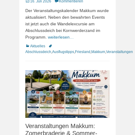
Veröffentlicht
16. Juli 2026
Kommentieren
am
Der Veranstaltungskalender Makkum wurde
aktualisiert. Neben den bewahrten Events
ist jetzt auch die Wandelexcursie am
Abschlussdeich bei Kornwerderzand im
Programm.
weiterlesen…
Kategorien
Schlagworte
Aktuelles
Abschlussdeich
,
Ausflugstipps
,
Friesland
,
Makkum
,
Veranstaltungen
Veranstaltungen Makkum:
Zomerbraderie & Sommer-