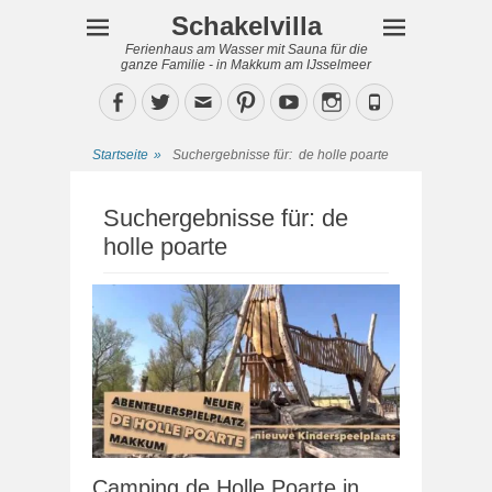
Schakelvilla
Ferienhaus am Wasser mit Sauna für die
ganze Familie - in Makkum am IJsselmeer
Facebook
Twitter
Email
Pinterest
YouTube
Instagram
Phone
Startseite
»
Suchergebnisse für:
de holle poarte
Suchergebnisse für:
de
holle poarte
Camping de Holle Poarte in