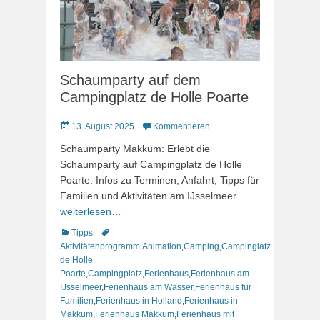
Schaumparty auf dem
Campingplatz de Holle Poarte
Veröffentlicht
13. August 2025
Kommentieren
am
Schaumparty Makkum: Erlebt die
Schaumparty auf Campingplatz de Holle
Poarte. Infos zu Terminen, Anfahrt, Tipps für
Familien und Aktivitäten am IJsselmeer.
weiterlesen…
Kategorien
Schlagworte
Tipps
Aktivitätenprogramm
,
Animation
,
Camping
,
Campinglatz
de Holle
Poarte
,
Campingplatz
,
Ferienhaus
,
Ferienhaus am
IJsselmeer
,
Ferienhaus am Wasser
,
Ferienhaus für
Familien
,
Ferienhaus in Holland
,
Ferienhaus in
Makkum
,
Ferienhaus Makkum
,
Ferienhaus mit