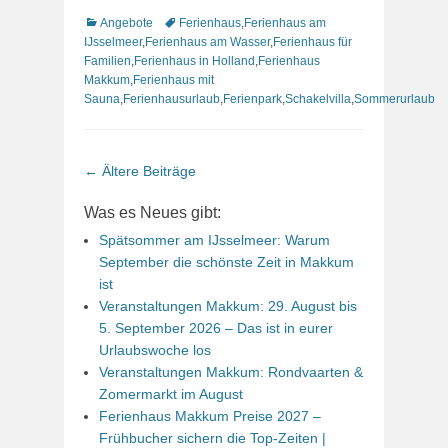
Kategorien
Schlagworte
Angebote
Ferienhaus
,
Ferienhaus am
IJsselmeer
,
Ferienhaus am Wasser
,
Ferienhaus für
Familien
,
Ferienhaus in Holland
,
Ferienhaus
Makkum
,
Ferienhaus mit
Sauna
,
Ferienhausurlaub
,
Ferienpark
,
Schakelvilla
,
Sommerurlaub
Beitrags-
←
Ältere Beiträge
Navigation
Was es Neues gibt:
Spätsommer am IJsselmeer: Warum
September die schönste Zeit in Makkum
ist
Veranstaltungen Makkum: 29. August bis
5. September 2026 – Das ist in eurer
Urlaubswoche los
Veranstaltungen Makkum: Rondvaarten &
Zomermarkt im August
Ferienhaus Makkum Preise 2027 –
Frühbucher sichern die Top-Zeiten |