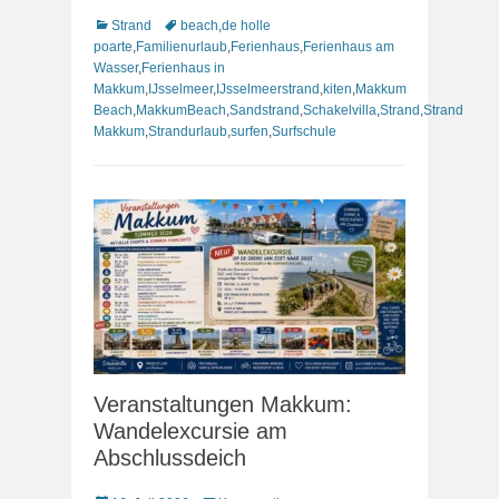
Kategorien
Schlagworte
Strand
beach
,
de holle
poarte
,
Familienurlaub
,
Ferienhaus
,
Ferienhaus am
Wasser
,
Ferienhaus in
Makkum
,
IJsselmeer
,
IJsselmeerstrand
,
kiten
,
Makkum
Beach
,
MakkumBeach
,
Sandstrand
,
Schakelvilla
,
Strand
,
Strand
Makkum
,
Strandurlaub
,
surfen
,
Surfschule
Veranstaltungen Makkum:
Wandelexcursie am
Abschlussdeich